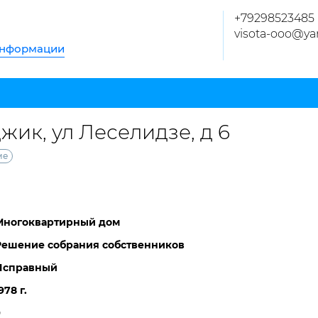
+79298523485
visota-ooo@ya
информации
жик, ул Леселидзе, д 6
ме
Многоквартирный дом
Решение собрания собственников
Исправный
978 г.
9