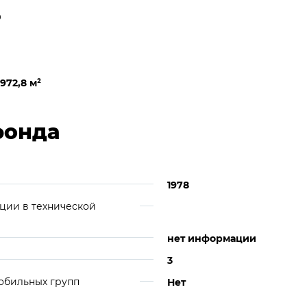
0
972,8 м
²
фонда
1978
ции в технической
нет информации
3
обильных групп
Нет