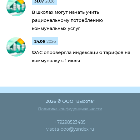
31.07
2026
В школах могут начать учить
рациональному потреблению
коммунальных услуг
24.06
2026
ФАС опровергла индексацию тарифов на
коммуналку с 1 июля
2026 © ООО "Высота"
Политика конфиденциальности
+79298523485
visota-ooo@yandex.ru