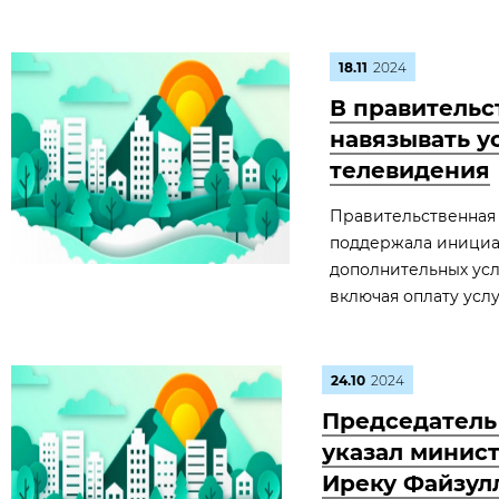
18.11
2024
В правительс
навязывать у
телевидения
Правительственная 
поддержала инициа
дополнительных услу
включая оплату усл
24.10
2024
Председатель
указал минис
Иреку Файзул