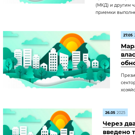
(МКД) и другим 
приемки выполне
27.05
Мар
вла
обн
Прези
секто
хозяйс
26.05
2025
Через два
введено 