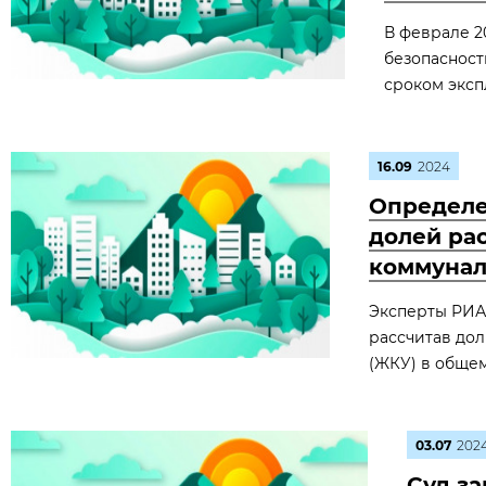
В феврале 2
безопасност
сроком эксп
16.09
2024
Определе
долей ра
коммунал
Эксперты РИА
рассчитав до
(ЖКУ) в общем
03.07
202
Суд за