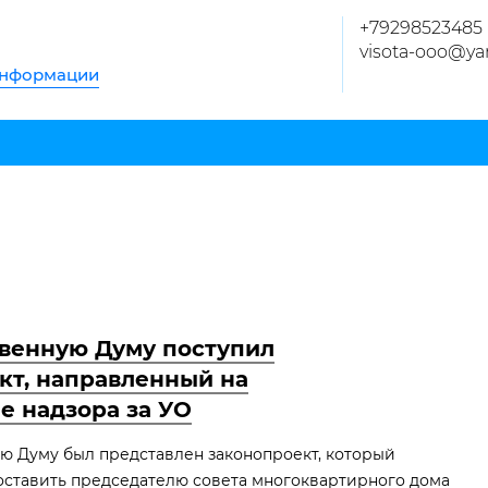
+79298523485
visota-ooo@ya
информации
твенную Думу поступил
кт, направленный на
е надзора за УО
ую Думу был представлен законопроект, который
оставить председателю совета многоквартирного дома