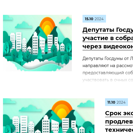
15.10
2024
Депутаты Госд
участие в соб
через видеоко
Депутаты Госдумы от 
направляют на рассмо
предоставляющий соб
участвовать в очных с
11.10
2024
Срок эк
продлев
техниче