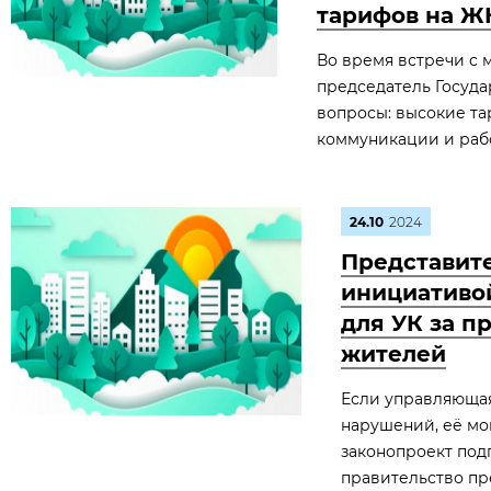
тарифов на Ж
Во время встречи с
председатель Госуд
вопросы: высокие т
коммуникации и раб
24.10
2024
Представит
инициативо
для УК за 
жителей
Если управляющая
нарушений, её мог
законопроект под
правительство пр