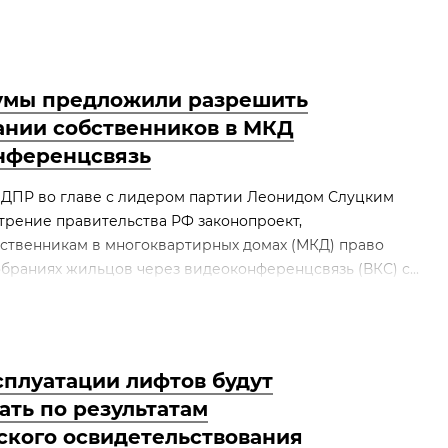
умы предложили разрешить
рании собственников в МКД
нференцсвязь
ЛДПР во главе с лидером партии Леонидом Слуцким
трение правительства РФ законопроект,
ственникам в многоквартирных домах (МКД) право
обраниях жильцов через видеоконференцсвязь (ВКС) с...
сплуатации лифтов будут
ать по результатам
ского освидетельствования