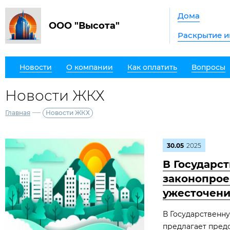
Дома
ООО "Высота"
Раскрытие 
Новости
О компании
Как оплатить
Вопросы
Новости ЖКХ
—
Главная
Новости ЖКХ
30.05
2025
В Государс
законопрое
ужесточени
В Государственн
предлагает пред