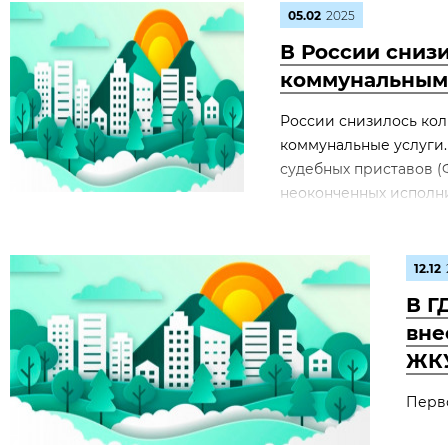
05.02
2025
В России сниз
коммунальным
России снизилось кол
коммунальные услуги
судебных приставов (
неоконченных исполни
12.12
В Г
вне
ЖК
Перво