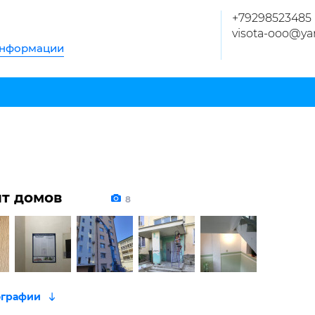
+79298523485
visota-ooo@ya
информации
т домов
8