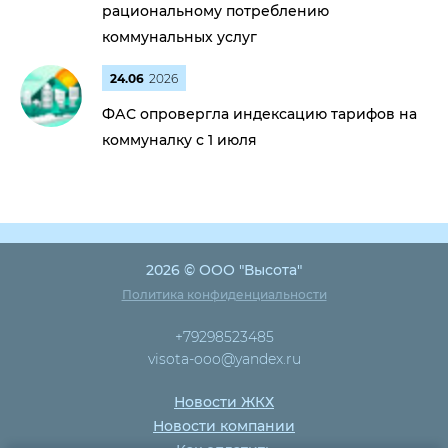
рациональному потреблению
коммунальных услуг
24.06
2026
ФАС опровергла индексацию тарифов на
коммуналку с 1 июля
2026 © ООО "Высота"
Политика конфиденциальности
+79298523485
visota-ooo@yandex.ru
Новости ЖКХ
Новости компании