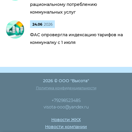
рациональному потреблению
коммунальных услуг
24.06
2026
ФАС опровергла индексацию тарифов на
коммуналку с 1 июля
2026 © ООО "Высота"
Политика конфиденциальности
+79298523485
visota-ooo@yandex.ru
Новости ЖКХ
Новости компании