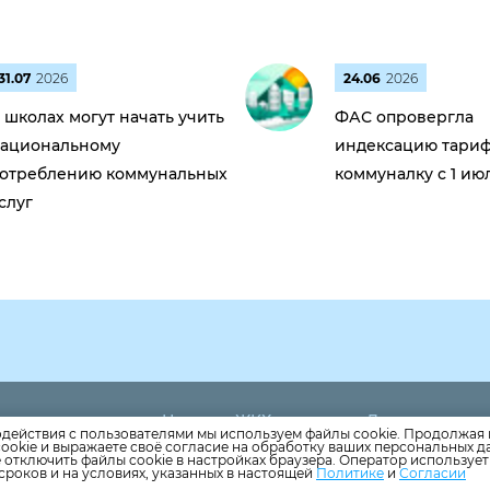
31.07
2026
24.06
2026
 школах могут начать учить
ФАС опровергла
ациональному
индексацию тариф
отреблению коммунальных
коммуналку с 1 ию
слуг
Новости ЖКХ
Дома
5
одействия с пользователями мы используем файлы cookie. Продолжая 
Новости компании
Раскрытие ин
ookie и выражаете своё согласие на обработку ваших персональных 
andex.ru
е отключить файлы cookie в настройках браузера. Оператор используе
Как оплатить
Вопросы
сроков и на условиях, указанных в настоящей
Политике
и
Согласии