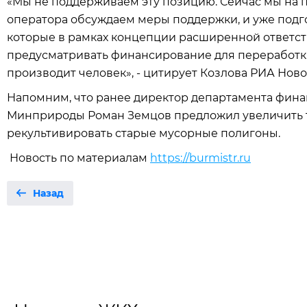
«Мы не поддерживаем эту позицию. Сейчас мы на 
оператора обсуждаем меры поддержки, и уже подг
которые в рамках концепции расширенной ответс
предусматривать финансирование для переработки 
производит человек», - цитирует Козлова РИА Ново
Напомним, что ранее директор департамента фин
Минприроды Роман Земцов предложил увеличить та
рекультивировать старые мусорные полигоны.
Новость по материалам
https://burmistr.ru
Назад