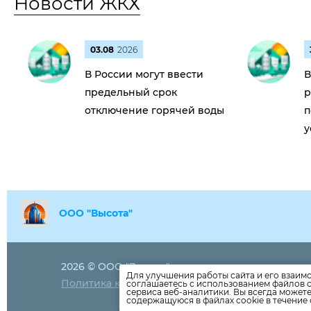
Новости ЖКХ
03.08
2026
В России могут ввести
В
предельный срок
р
отключение горячей воды
п
у
ООО "Высота"
2026 © ООО "Высота"
+7929852348
Для улучшения работы сайта и его взаим
Политика конфиденциальности
соглашаетесь с использованием файлов c
visota-ooo@y
сервиса веб-аналитики. Вы всегда может
содержащуюся в файлах cookie в течение 