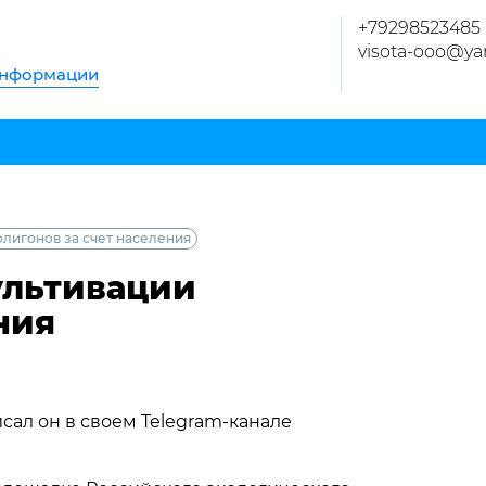
+79298523485
visota-ooo@ya
информации
лигонов за счет населения
ультивации
ния
ал он в своем Telegram-канале