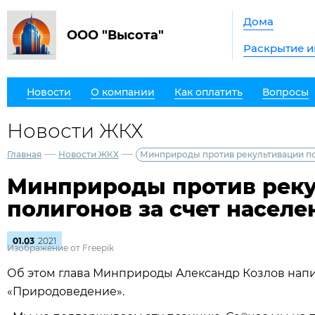
Дома
ООО "Высота"
Раскрытие 
Новости
О компании
Как оплатить
Вопросы
Новости ЖКХ
—
—
Главная
Новости ЖКХ
Минприроды против рекультивации по
Минприроды против рек
полигонов за счет населе
01.03
2021
Изображение от Freepik
Об этом глава Минприроды Александр Козлов напис
«Природоведение».