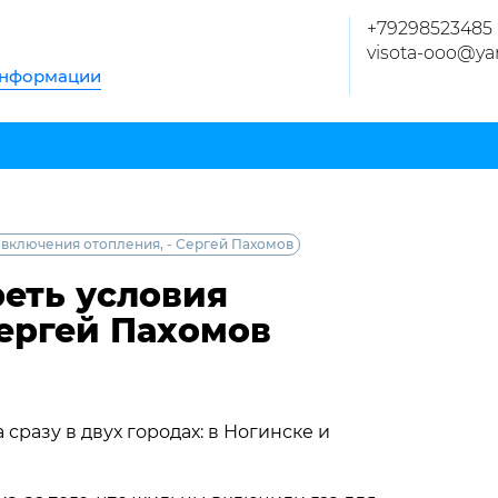
+79298523485
visota-ooo@ya
информации
 включения отопления, - Сергей Пахомов
еть условия
Сергей Пахомов
сразу в двух городах: в Ногинске и