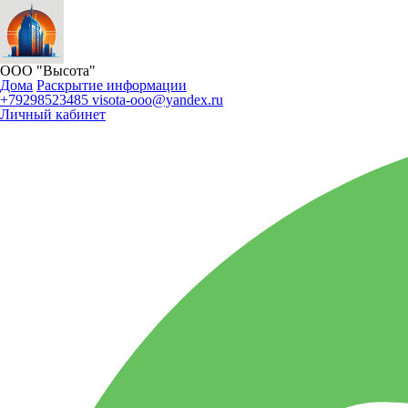
ООО "Высота"
Дома
Раскрытие информации
+79298523485
visota-ooo@yandex.ru
Личный кабинет