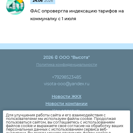
24.06
2026
ФАС опровергла индексацию тарифов на
коммуналку с 1 июля
2026 © ООО "Высота"
Политика конфиденциальности
+79298523485
visota-ooo@yandex.ru
Новости ЖКХ
Новости компании
Как оплатить
Для улучшения работы сайта и его взаимодействия с
Дома
пользователями мы используем файлы cookie. Продолжая
пользоваться сайтом, вы соглашаетесь с использованием
Раскрытие информации
файлов cookie и выражаете своё согласие на обработку ваших
персональных данных с использованием сервиса веб-
Вопросы
аналитики. Вы всегда можете отключить файлы cookie в