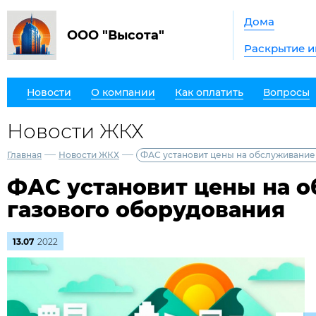
Дома
ООО "Высота"
Раскрытие 
Новости
О компании
Как оплатить
Вопросы
Новости ЖКХ
—
—
Главная
Новости ЖКХ
ФАС установит цены на обслуживание
ФАС установит цены на 
газового оборудования
13.07
2022