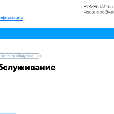
+79298523485
visota-ooo@ya
информации
 газового оборудования
обслуживание