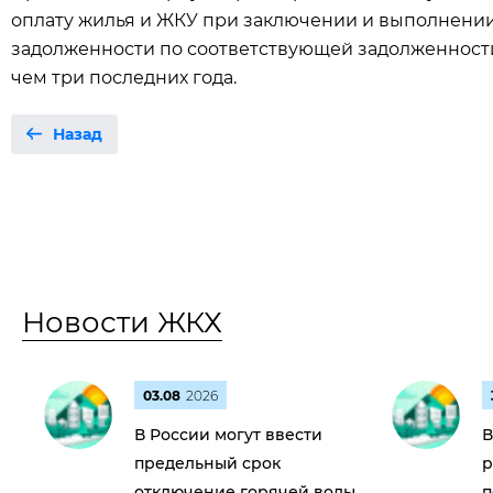
оплату жилья и ЖКУ при заключении и выполнени
задолженности по соответствующей задолженности,
чем три последних года.
Назад
Новости ЖКХ
03.08
2026
В России могут ввести
В
предельный срок
р
отключение горячей воды
п