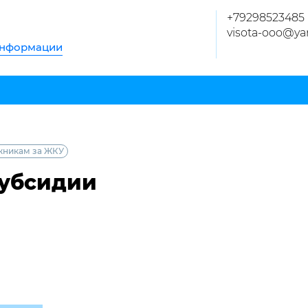
+79298523485
visota-ooo@ya
информации
лжникам за ЖКУ
субсидии