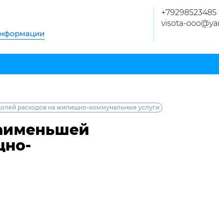
+79298523485
visota-ooo@ya
информации
олей расходов на жилищно-коммунальные услуги
наименьшей
щно-