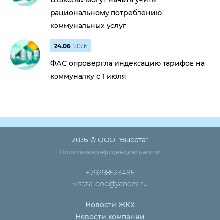
В школах могут начать учить
рациональному потреблению
коммунальных услуг
24.06
2026
ФАС опровергла индексацию тарифов на
коммуналку с 1 июля
2026 © ООО "Высота"
Политика конфиденциальности
+79298523485
visota-ooo@yandex.ru
Новости ЖКХ
Новости компании