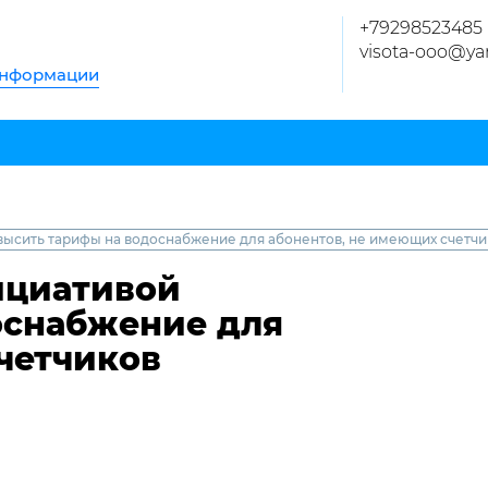
+79298523485
visota-ooo@ya
информации
высить тарифы на водоснабжение для абонентов, не имеющих счетчи
ициативой
оснабжение для
четчиков