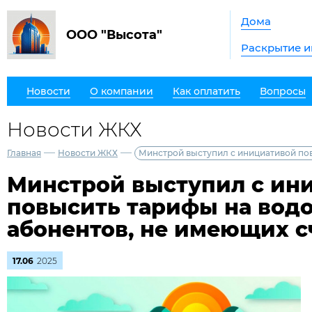
Дома
ООО "Высота"
Раскрытие 
Новости
О компании
Как оплатить
Вопросы
Новости ЖКХ
—
—
Главная
Новости ЖКХ
Минстрой выступил с инициативой по
Минстрой выступил с ин
повысить тарифы на вод
абонентов, не имеющих с
17.06
2025