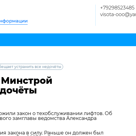
+79298523485
visota-ooo@ya
информации
бещает устранить все недочёты
: Минстрой
едочёты
ожили закон о техобслуживании лифтов. Об
рвого замглавы ведомства Александра
я закона в силу. Раньше он должен был