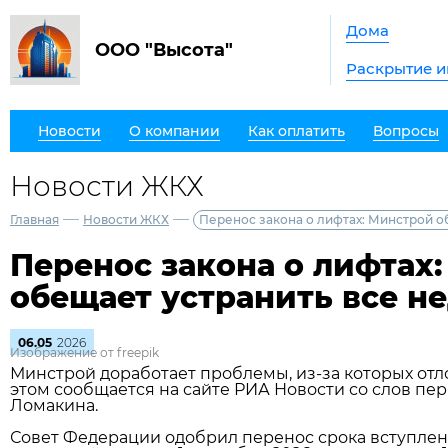
Дома
ООО "Высота"
Раскрытие 
Новости
О компании
Как оплатить
Вопросы
Новости ЖКХ
—
—
Главная
Новости ЖКХ
Перенос закона о лифтах: Минстрой о
Перенос закона о лифтах
обещает устранить все н
06.05
2026
Изображение от freepik
Минстрой доработает проблемы, из‑за которых отл
этом сообщается на сайте РИА Новости со слов пе
Ломакина.
Совет Федерации одобрил перенос срока вступлени