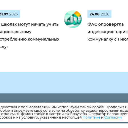
31.07
2026
24.06
2026
 школах могут начать учить
ФАС опровергла
ациональному
индексацию тариф
отреблению коммунальных
коммуналку с 1 ию
слуг
Новости ЖКХ
Дома
5
одействия с пользователями мы используем файлы cookie. Продолжая 
Новости компании
Раскрытие ин
ookie и выражаете своё согласие на обработку ваших персональных 
andex.ru
е отключить файлы cookie в настройках браузера. Оператор используе
Как оплатить
Вопросы
сроков и на условиях, указанных в настоящей
Политике
и
Согласии