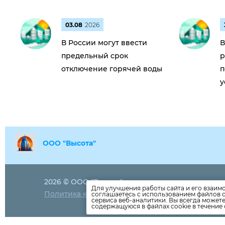
03.08
2026
В России могут ввести
В
предельный срок
р
отключение горячей воды
п
у
ООО "Высота"
2026 © ООО "Высота"
+7929852348
Для улучшения работы сайта и его взаим
Политика конфиденциальности
соглашаетесь с использованием файлов c
visota-ooo@y
сервиса веб-аналитики. Вы всегда может
содержащуюся в файлах cookie в течение 