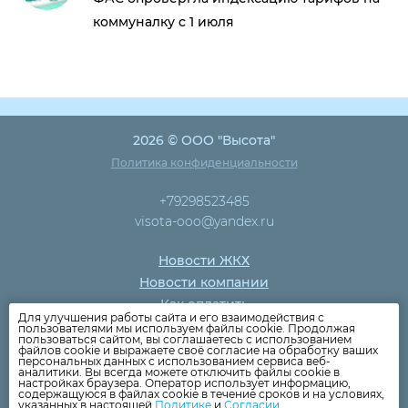
коммуналку с 1 июля
2026 © ООО "Высота"
Политика конфиденциальности
+79298523485
visota-ooo@yandex.ru
Новости ЖКХ
Новости компании
Как оплатить
Для улучшения работы сайта и его взаимодействия с
Дома
пользователями мы используем файлы cookie. Продолжая
пользоваться сайтом, вы соглашаетесь с использованием
Раскрытие информации
файлов cookie и выражаете своё согласие на обработку ваших
персональных данных с использованием сервиса веб-
Вопросы
аналитики. Вы всегда можете отключить файлы cookie в
настройках браузера. Оператор использует информацию,
содержащуюся в файлах cookie в течение сроков и на условиях,
указанных в настоящей
Политике
и
Согласии